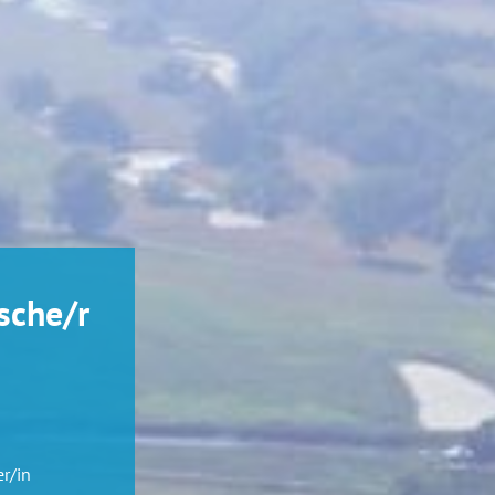
sche/r
r/in