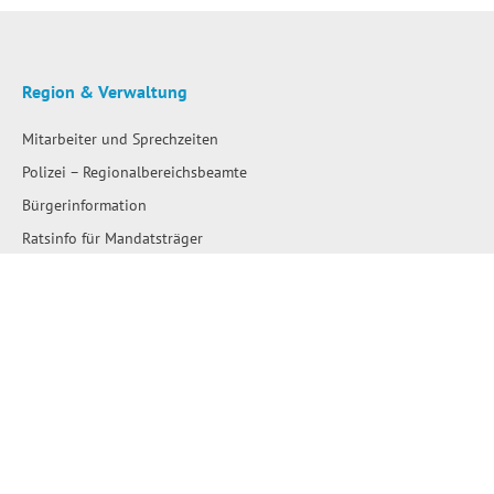
Region & Verwaltung
Mitarbeiter und Sprechzeiten
Polizei – Regionalbereichsbeamte
Bürgerinformation
Ratsinfo für Mandatsträger
Satzungen
Stellenausschreibungen
Ausschreibungen
Amtliche Bekanntmachungen
Bau- und Flächennutzungspläne
Wahlen
Wo erledige ich was?