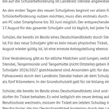
die auf die Schülerbeförderung im Landkreis Stendal angewiese
An den ersten Tagen des neuen Schuljahres beginnt vor allem für
Schülerbeförderung nutzen möchten, muss dies erstmals durch die
am PC oder Smartphone bis 30. Juni möglich. Der entsprechende 
17. August für das gesamte Schuljahr und ist täglich, bei jeder F
Schüler, die bereits im Besitz eines Deutschlandtickets durch 
ist. Für das neue Schuljahr gibt es kein neues physisches Ticket
August wieder gültig ist, ist eine erneute Antragstellung ebenso
Eine Veränderung gibt es für etliche Mädchen und Jungen, welche
Stendal, Tangermünde und Tangerhütte (nicht Ortsteile) geben i
Schuljahr 2026/2027 gleichlautend sind. Ansonsten gilt: für da
Fahrausweis durch den Landkreis Stendal haben ab dem Schulj
als fünf Kilometern. In der Grundschulzeit galt für sie bislang 
Schüler, die bereits im Besitz eines Deutschlandtickets sind 
dürfen ihr Ticket behalten. Es wird lediglich ein neuer Antrag a
Berufsschule wechseln, müssen ihr Ticket am letzten Schultag 
Berufsschüler, die das Deutschlandticket kostenlos durch den L