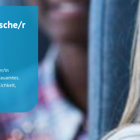
sche/r
r/in
Bauamtes.
ichkeit,