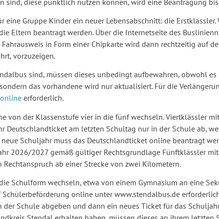
n sind, diese pünktlich nutzen können, wird eine Beantragung bis
 eine Gruppe Kinder ein neuer Lebensabschnitt: die Erstklässler.
 Eltern beantragt werden. Über die Internetseite des Buslinienne
Fahrausweis in Form einer Chipkarte wird dann rechtzeitig auf dem
ahrt, vorzuzeigen.
Stendalbus sind, müssen dieses unbedingt aufbewahren, obwohl es 
, sondern das vorhandene wird nur aktualisiert. Für die Verlängerun
online
erforderlich.
 von der Klassenstufe vier in die fünf wechseln. Viertklässler mi
hr Deutschlandticket am letzten Schultag nur in der Schule ab, 
s neue Schuljahr muss das Deutschlandticket online beantragt we
ahr 2026/2027 gemäß gültiger Rechtsgrundlage Fünftklässler mit
ein Rechtanspruch ab einer Strecke von zwei Kilometern.
und die Schulform wechseln, etwa von einem Gymnasium an eine Se
uf Schülerbeförderung online unter www.stendalbus.de erforderlich.
in der Schule abgeben und dann ein neues Ticket für das Schulja
andkreis Stendal erhalten haben, müssen dieses an ihrem letzten 