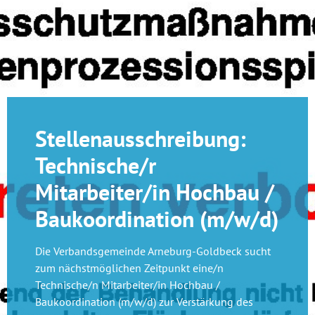
Stellenausschreibung:
Technische/r
Mitarbeiter/in Hochbau /
Baukoordination (m/w/d)
Die Verbandsgemeinde Arneburg-Goldbeck sucht
zum nächstmöglichen Zeitpunkt eine/n
Technische/n Mitarbeiter/in Hochbau /
Baukoordination (m/w/d) zur Verstärkung des