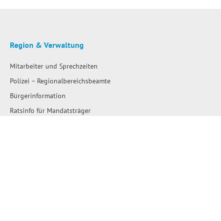
Region & Verwaltung
Mitarbeiter und Sprechzeiten
Polizei – Regionalbereichsbeamte
Bürgerinformation
Ratsinfo für Mandatsträger
Satzungen
Stellenausschreibungen
Ausschreibungen
Amtliche Bekanntmachungen
Bau- und Flächennutzungspläne
Wahlen
Wo erledige ich was?