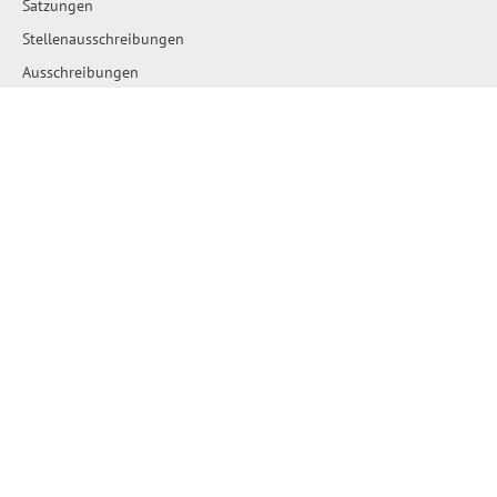
Satzungen
Stellenausschreibungen
Ausschreibungen
Amtliche Bekanntmachungen
Bau- und Flächennutzungspläne
Wahlen
Wo erledige ich was?
Leben & Wohnen
Städte und Gemeinden
Hallo Nachbarn
Schiedsstelle
Kindertagesstätten
Grundschulen und Horte
Feuerwehren