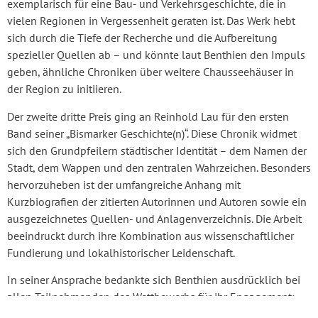
exemplarisch für eine Bau- und Verkehrsgeschichte, die in
vielen Regionen in Vergessenheit geraten ist. Das Werk hebt
sich durch die Tiefe der Recherche und die Aufbereitung
spezieller Quellen ab – und könnte laut Benthien den Impuls
geben, ähnliche Chroniken über weitere Chausseehäuser in
der Region zu initiieren.
Der zweite dritte Preis ging an Reinhold Lau für den ersten
Band seiner „Bismarker Geschichte(n)“. Diese Chronik widmet
sich den Grundpfeilern städtischer Identität – dem Namen der
Stadt, dem Wappen und den zentralen Wahrzeichen. Besonders
hervorzuheben ist der umfangreiche Anhang mit
Kurzbiografien der zitierten Autorinnen und Autoren sowie ein
ausgezeichnetes Quellen- und Anlagenverzeichnis. Die Arbeit
beeindruckt durch ihre Kombination aus wissenschaftlicher
Fundierung und lokalhistorischer Leidenschaft.
In seiner Ansprache bedankte sich Benthien ausdrücklich bei
allen Teilnehmenden des Wettbewerbs für ihr Engagement:
„Die eingereichten Werke zeigen eindrucksvoll, wie viel