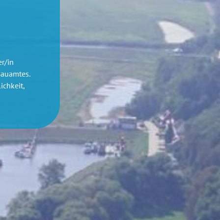
r/in
Bauamtes.
ichkeit,