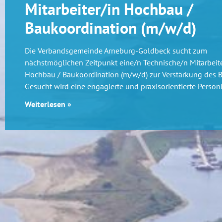
Mitarbeiter/in Hochbau /
Baukoordination (m/w/d)
Die Verbandsgemeinde Arneburg-Goldbeck sucht zum
nächstmöglichen Zeitpunkt eine/n Technische/n Mitarbeite
Hochbau / Baukoordination (m/w/d) zur Verstärkung des 
Gesucht wird eine engagierte und praxisorientierte Persönl
Weiterlesen »