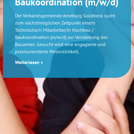
Baukoordination (m/w/d)
Die Verbandsgemeinde Arneburg-Goldbeck sucht
zum nächstmöglichen Zeitpunkt eine/n
Technische/n Mitarbeiter/in Hochbau /
Baukoordination (m/w/d) zur Verstärkung des
Bauamtes. Gesucht wird eine engagierte und
praxisorientierte Persönlichkeit,
Weiterlesen »