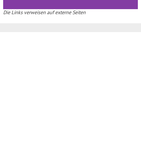
Die Links verweisen auf externe Seiten
Region & Verwaltung
Mitarbeiter und Sprechzeiten
Polizei – Regionalbereichsbeamte
Bürgerinformation
Ratsinfo für Mandatsträger
Satzungen
Stellenausschreibungen
Ausschreibungen
Amtliche Bekanntmachungen
Bau- und Flächennutzungspläne