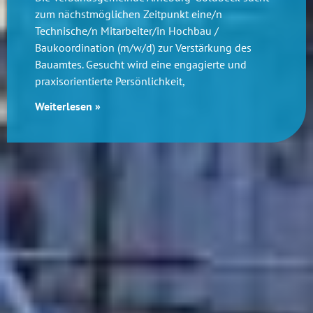
zum nächstmöglichen Zeitpunkt eine/n
Technische/n Mitarbeiter/in Hochbau /
Baukoordination (m/w/d) zur Verstärkung des
Bauamtes. Gesucht wird eine engagierte und
praxisorientierte Persönlichkeit,
Weiterlesen »