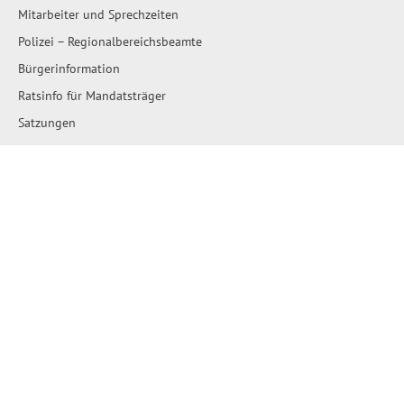
Mitarbeiter und Sprechzeiten
Polizei – Regionalbereichsbeamte
Bürgerinformation
Ratsinfo für Mandatsträger
Satzungen
Stellenausschreibungen
Ausschreibungen
Amtliche Bekanntmachungen
Bau- und Flächennutzungspläne
Wahlen
Wo erledige ich was?
Leben & Wohnen
Städte und Gemeinden
Hallo Nachbarn