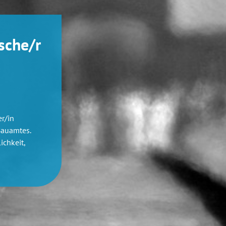
sche/r
r/in
Bauamtes.
ichkeit,