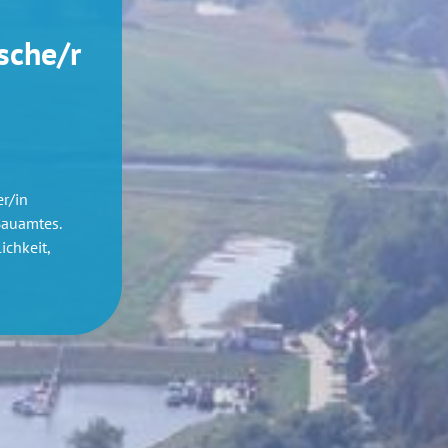
sche/r
r/in
Bauamtes.
ichkeit,