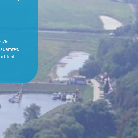
r/in
Bauamtes.
ichkeit,