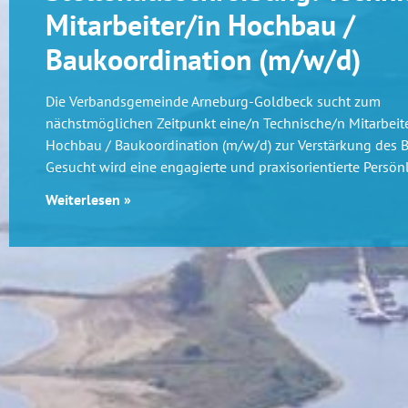
Mitarbeiter/in Hochbau /
Baukoordination (m/w/d)
Die Verbandsgemeinde Arneburg-Goldbeck sucht zum
nächstmöglichen Zeitpunkt eine/n Technische/n Mitarbeite
Hochbau / Baukoordination (m/w/d) zur Verstärkung des 
Gesucht wird eine engagierte und praxisorientierte Persönl
Weiterlesen »