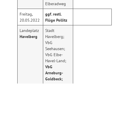
Elberadweg
Freitag,
ggf. restl.
20.05.2022
Flüge Pollitz
Landeplatz
Stadt
Havelberg
Havelberg;
VbG
Seehausen;
VbG Elbe-
Havel-Land;
VbG
Arneburg-
Goldbeck;
Kreisstraßen;
Elberadweg;
BFoA Elb-
Havel-Winkel
ggf.
ggf. restliche
Samstag,
Flüge
21.05.2022
Havelberg