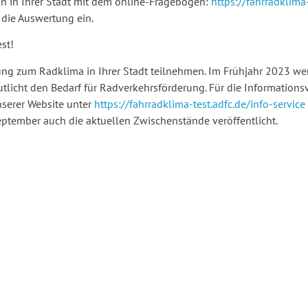
ion in Ihrer Stadt mit dem online-Fragebogen:
https://fahrradklima-
die Auswertung ein.
st!
ng zum Radklima in Ihrer Stadt teilnehmen. Im Frühjahr 2023 wer
utlicht den Bedarf für Radverkehrsförderung. Für die Informations
unserer Website unter
https://fahrradklima-test.adfc.de/info-service
eptember auch die aktuellen Zwischenstände veröffentlicht.