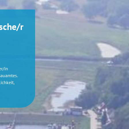
sche/r
r/in
Bauamtes.
ichkeit,