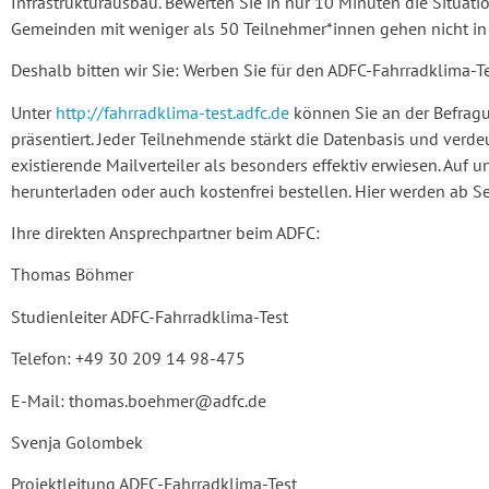
Infrastrukturausbau. Bewerten Sie in nur 10 Minuten die Situat
Gemeinden mit weniger als 50 Teilnehmer*innen gehen nicht in 
Deshalb bitten wir Sie: Werben Sie für den ADFC-Fahrradklima-Te
Unter
http://fahrradklima-test.adfc.de
können Sie an der Befragu
präsentiert. Jeder Teilnehmende stärkt die Datenbasis und verde
existierende Mailverteiler als besonders effektiv erwiesen. Auf 
herunterladen oder auch kostenfrei bestellen. Hier werden ab S
Ihre direkten Ansprechpartner beim ADFC:
Thomas Böhmer
Studienleiter ADFC-Fahrradklima-Test
Telefon: +49 30 209 14 98-475
E-Mail: thomas.boehmer@adfc.de
Svenja Golombek
Projektleitung ADFC-Fahrradklima-Test