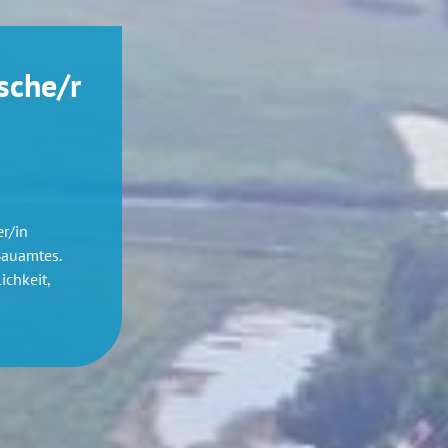
sche/r
r/in
Bauamtes.
ichkeit,