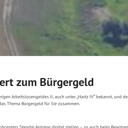
iert zum Bürgergeld
rigen Arbeitslosengeldes II, auch unter „Hartz IV“ bekannt, und d
 das Thema Bürgergeld für Sie zusammen.
h
centers Stendal Anträge digital stellen – so auch beim Beantrag