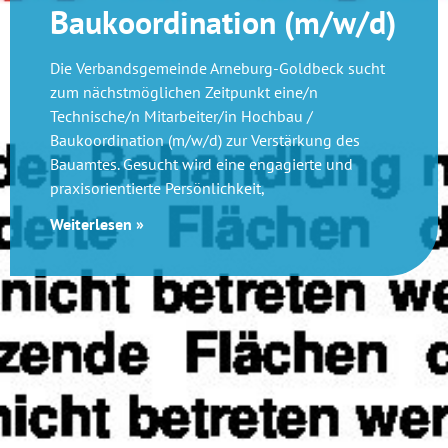
Baukoordination (m/w/d)
Die Verbandsgemeinde Arneburg-Goldbeck sucht
zum nächstmöglichen Zeitpunkt eine/n
Technische/n Mitarbeiter/in Hochbau /
Baukoordination (m/w/d) zur Verstärkung des
Bauamtes. Gesucht wird eine engagierte und
praxisorientierte Persönlichkeit,
Weiterlesen »