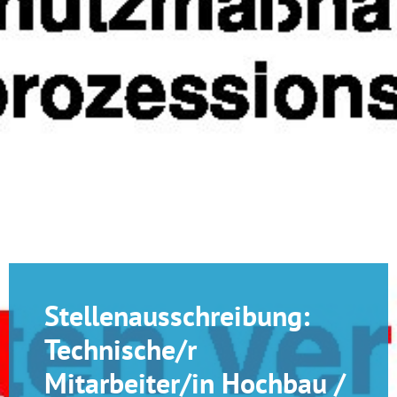
Stellenausschreibung:
Technische/r
Mitarbeiter/in Hochbau /