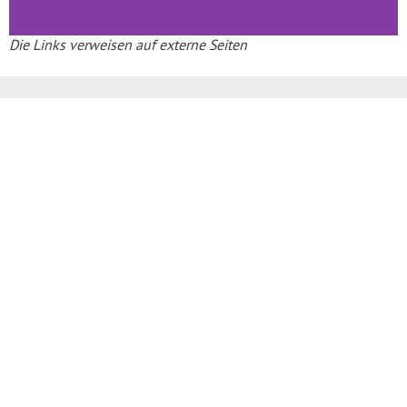
Die Links verweisen auf externe Seiten
Region & Verwaltung
Mitarbeiter und Sprechzeiten
Polizei – Regionalbereichsbeamte
Bürgerinformation
Ratsinfo für Mandatsträger
Satzungen
Stellenausschreibungen
Ausschreibungen
Amtliche Bekanntmachungen
Bau- und Flächennutzungspläne