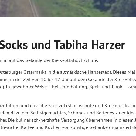
Socks und Tabiha Harzer
ramm auf das Gelände der Kreisvolkshochschule.
 Osterburger Ostermarkt in die altmärkische Hansestadt. Dieses Mal
m in der Zeit von 10 bis 17 Uhr auf dem Gelände der Kreisvolk
g). In gewohnter Weise – bei Unterhaltung, Speis und Trank – k
rchzuführen und dass die Kreisvolkshochschule und Kreismusiksch
 laden dazu ein, Selbstgemachtes, Schönes und Seltenes zu entdec
cher. Die kulinarisch-herzhafte Versorgung übernehmen in diesem 
ie Besucher Kaffee und Kuchen vor, sonstige Getränke organisiert d