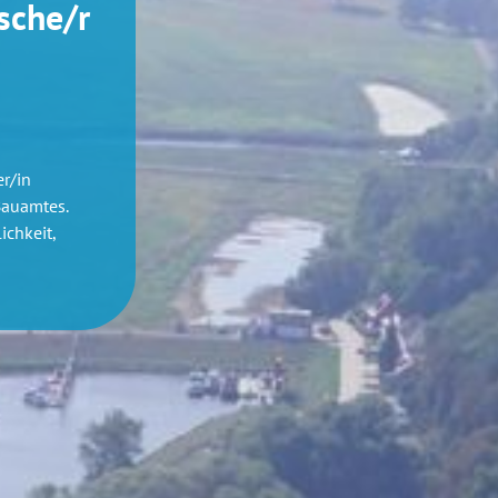
sche/r
r/in
Bauamtes.
ichkeit,