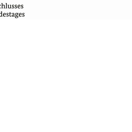
Freizeit & Tourismus
Indus
Veranstaltungen – externe Seite
Jobs 
– ext
Aktivitäten und Freizeit
Sportatlas Sachsen-Anhalt – externe Seite
Freibad und Campingplatz
e
Fähre der Hansestadt Werben