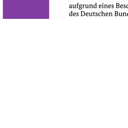
Die Links verweisen auf externe Seiten
Region & Verwaltung
Leben & Wohnen
Mitarbeiter und Sprechzeiten
Städte und Gemeinden
Polizei – Regionalbereichsbeamte
Hallo Nachbarn
Bürgerinformation
Schiedsstelle
Ratsinfo für Mandatsträger
Kindertagesstätten
Satzungen
Grundschulen und Hort