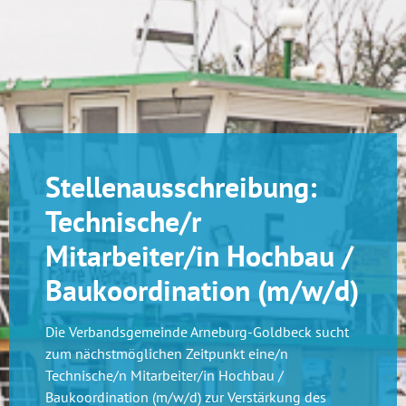
Stellenausschreibung:
Technische/r
Mitarbeiter/in Hochbau /
Baukoordination (m/w/d)
Die Verbandsgemeinde Arneburg-Goldbeck sucht
zum nächstmöglichen Zeitpunkt eine/n
Technische/n Mitarbeiter/in Hochbau /
Baukoordination (m/w/d) zur Verstärkung des