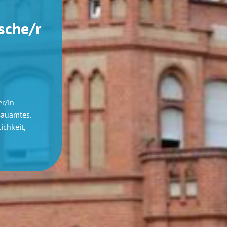
sche/r
r/in
Bauamtes.
ichkeit,