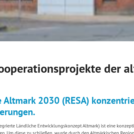
operationsprojekte der a
 Altmark 2030 (RESA) konzentrier
derungen.
egrierte Ländliche Entwicklungskonzept Altmark) ist eine konzept
den. Um diese zu schließen, wurde durch den Altmärkischen Regio