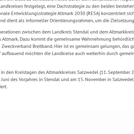
andkreisen festgelegt, eine Dachstrategie zu den beiden besteh
nale Entwicklungsstrategie Altmark 2030 (RESA) konzentriert sich
 dient als informeller Orientierungsrahmen, um die Zielsetzung
operationen zwischen dem Landkreis Stendal und dem Altmarkkreis
reis Altmark. Dazu kommt die gemeinsame Wahrnehmung behördliche
im Zweckverband Breitband. Hier ist es gemeinsam gelungen, das g
rauf aufbauend möchten die Landkreise auch weiterhin durch ge
 in den Kreistagen des Altmarkkreises Salzwedel (11. September 
. Juni des Vorjahres in Stendal und am 15. November in Salzwede
ert.