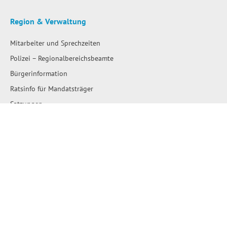
Region & Verwaltung
Mitarbeiter und Sprechzeiten
Polizei – Regionalbereichsbeamte
Bürgerinformation
Ratsinfo für Mandatsträger
Satzungen
Stellenausschreibungen
Ausschreibungen
Amtliche Bekanntmachungen
Bau- und Flächennutzungspläne
Wahlen
Wo erledige ich was?
Leben & Wohnen