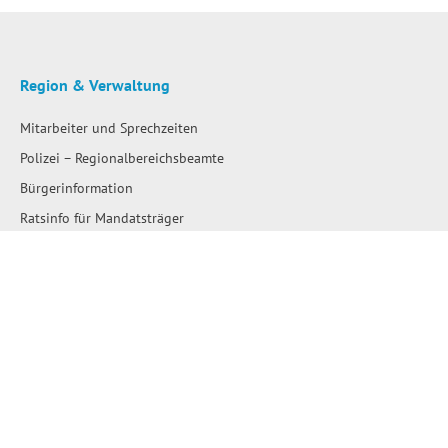
Region & Verwaltung
Mitarbeiter und Sprechzeiten
Polizei – Regionalbereichsbeamte
Bürgerinformation
Ratsinfo für Mandatsträger
Satzungen
Stellenausschreibungen
Ausschreibungen
Amtliche Bekanntmachungen
Bau- und Flächennutzungspläne
Wahlen
Wo erledige ich was?