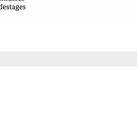
Freizeit & Tourismus
Indus
Veranstaltungen – externe Seite
Jobs 
– ext
Aktivitäten und Freizeit
Sportatlas Sachsen-Anhalt – externe Seite
Freibad und Campingplatz
e
Fähre der Hansestadt Werben