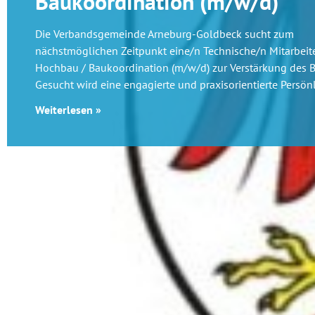
Baukoordination (m/w/d)
Die Verbandsgemeinde Arneburg-Goldbeck sucht zum
nächstmöglichen Zeitpunkt eine/n Technische/n Mitarbeite
Hochbau / Baukoordination (m/w/d) zur Verstärkung des 
Gesucht wird eine engagierte und praxisorientierte Persönl
Weiterlesen »