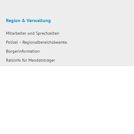
Region & Verwaltung
Mitarbeiter und Sprechzeiten
Polizei – Regionalbereichsbeamte
Bürgerinformation
Ratsinfo für Mandatsträger
Satzungen
Stellenausschreibungen
Ausschreibungen
Amtliche Bekanntmachungen
Bau- und Flächennutzungspläne
Wahlen
Wo erledige ich was?