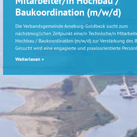
Mitarbeiter/in Hochbau /
Baukoordination (m/w/d)
Die Verbandsgemeinde Arneburg-Goldbeck sucht zum
nächstmöglichen Zeitpunkt eine/n Technische/n Mitarbeite
Hochbau / Baukoordination (m/w/d) zur Verstärkung des 
Gesucht wird eine engagierte und praxisorientierte Persönl
Weiterlesen »