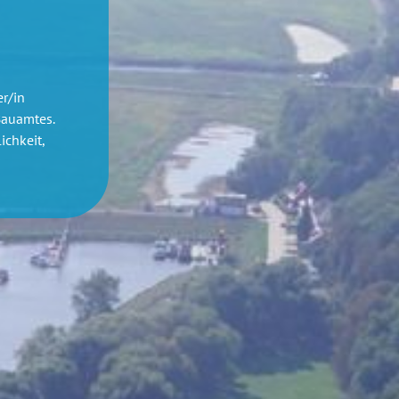
r/in
Bauamtes.
ichkeit,