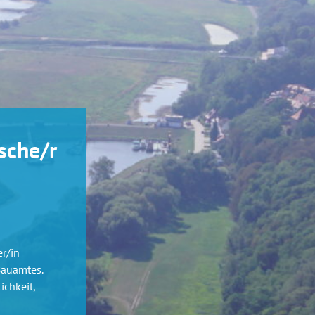
sche/r
r/in
Bauamtes.
ichkeit,