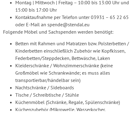
Montag | Mittwoch | Freitag – 10:00 bis 13:00 Uhr und
15:00 bis 17:00 Uhr
Kontaktaufnahme per Telefon unter 03931 – 65 22 65
oder E-Mail an spende@stendal.eu
Folgende Möbel und Sachspenden werden benötigt:
Betten mit Rahmen und Matratzen bzw. Polsterbetten /
Kinderbetten einschließlich Zubehör wie Kopfkissen,
Federbetten/Steppdecken, Bettwäsche, Laken
Kleiderschränke / Wohnzimmerschränke (keine
Großmöbel wie Schrankwände; es muss alles
transportierbar/händelbar sein)
Nachtschränke / Sideboards
Tische / Schreibtische / Stühle
Küchenmöbel (Schränke, Regale, Spülenschränke)
Küchenzubehör (Mikrowelle, Wasserkocher,
Kaffeemaschine, Toaster, Babykost-Flaschenwärmer,
Töpfe, Pfannen, Küchenutensilien)
Haartrockner