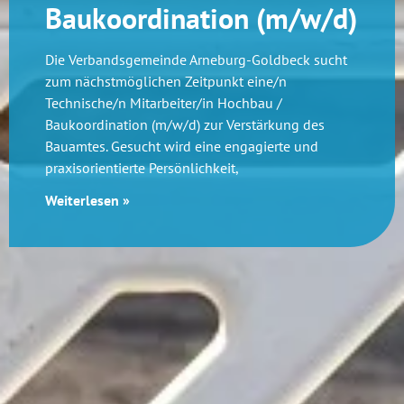
Baukoordination (m/w/d)
Die Verbandsgemeinde Arneburg-Goldbeck sucht
zum nächstmöglichen Zeitpunkt eine/n
Technische/n Mitarbeiter/in Hochbau /
Baukoordination (m/w/d) zur Verstärkung des
Bauamtes. Gesucht wird eine engagierte und
praxisorientierte Persönlichkeit,
Weiterlesen »