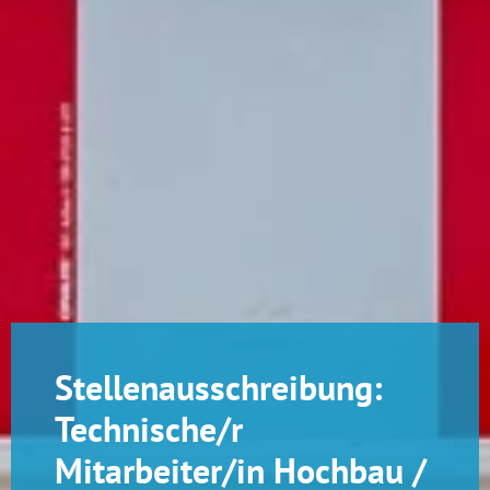
Stellenausschreibung:
Technische/r
Mitarbeiter/in Hochbau /