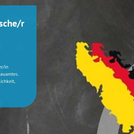
sche/r
r/in
Bauamtes.
ichkeit,