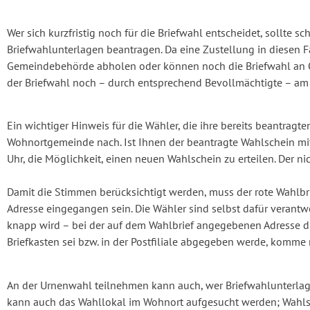
Wer sich kurzfristig noch für die Briefwahl entscheidet, sollte 
Briefwahlunterlagen beantragen. Da eine Zustellung in diesen Fä
Gemeindebehörde abholen oder können noch die Briefwahl an Ort 
der Briefwahl noch – durch entsprechend Bevollmächtigte – am
Ein wichtiger Hinweis für die Wähler, die ihre bereits beantragt
Wohnortgemeinde nach. Ist Ihnen der beantragte Wahlschein mit
Uhr, die Möglichkeit, einen neuen Wahlschein zu erteilen. Der ni
Damit die Stimmen berücksichtigt werden, muss der rote Wahlbr
Adresse eingegangen sein. Die Wähler sind selbst dafür verantw
knapp wird – bei der auf dem Wahlbrief angegebenen Adresse dir
Briefkasten sei bzw. in der Postfiliale abgegeben werde, komme n
An der Urnenwahl teilnehmen kann auch, wer Briefwahlunterlage
kann auch das Wahllokal im Wohnort aufgesucht werden; Wahls