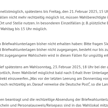
schnellstmöglich, spätestens bis Freitag, den 21. Februar 2025, 15
llen nicht mehr rechtzeitig möglich ist, müssen Wahlberechtigte 
und Stelle nutzen. In besonderen Einzelfällen (z. B. plötzliche 
 Wahltag bis 15 Uhr möglich.
en Briefwahlunterlagen bisher nicht erhalten haben: Bitte fragen S
 Briefwahlunterlagen bisher nicht zugegangen, besteht nur bis z
cht zugegangene Wahlschein wird in diesen Fällen für ungültig erk
ief spätestens am Wahlsonntag, 23. Februar 2025, 18 Uhr bei der
ortlich, ihren Wahlbrief möglichst bald nach Erhalt ihrer Unterl
ekt einzuwerfen. „Was vor der letzten Leerung am Donnerstag vor
och rechtzeitig an. Darauf verweise die Deutsche Post“, so die Lan
n beantragt und die rechtzeitige Absendung der Briefwahlunterla
chein und Personalausweis/Reisepass sind in das Wahllokal mit