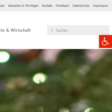
are
Aktuelles & Wichtiges
Kontakt
Feedback
Datenschutz
Impressum
rie & Wirtschaft
Werkzeugle