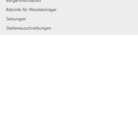
Bürgerinformation
Ratsinfo für Mandatsträger
Satzungen
Stellenausschreibungen
Ausschreibungen
Amtliche Bekanntmachungen
Bau- und Flächennutzungspläne
Wahlen
Wo erledige ich was?
Leben & Wohnen
Städte und Gemeinden
Hallo Nachbarn
Schiedsstelle
Kindertagesstätten
Grundschulen und Horte