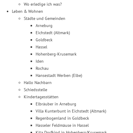
Wo erledige ich was?
Leben & Wohnen
Städte und Gemeinden
Arneburg
Eichstedt (Altmark)
Goldbeck
Hassel
Hohenberg-Krusemark
Iden
Rochau
Hansestadt Werben (Elbe)
Hallo Nachbarn
Schiedsstelle
Kindertagesstätten
Elbräuber in Arneburg
Villa Kunterbunt in Eichstedt (Altmark)
Regenbogenland in Goldbeck
Hasseler Feldmäuse in Hassel
Kita Dorfkind in Hohenberg/Krusemark